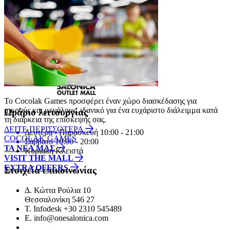
Συμφωνώ με την
Πολιτική Απορρήτου
.
ΕΓΓΡΑΦΗ
Το Cocolak Games προσφέρει έναν χώρο διασκέδασης για
μικρούς και μεγάλους, ιδανικό για ένα ευχάριστο διάλειμμα κατά
Ωράριο λειτουργίας
τη διάρκεια της επίσκεψής σας.
ΔΕΙΤΕ ΠΕΡΙΣΣΟΤΕΡΑ
Δευτέρα - Παρασκευή 10:00 - 21:00
COCOLAK GAMES
Σάββατο 10:00 - 20:00
ΤΑ ΝΕΑ ΜΑΣ
Κυριακή Κλειστά
VISIT THE MALL
EXTRA OFFERS
Στοιχεία επικοινωνίας
Δ.
Κώττα Ρούλια 10
Θεσσαλονίκη
546 27
T.
Infodesk +30 2310 545489
Ε.
info@onesalonica.com