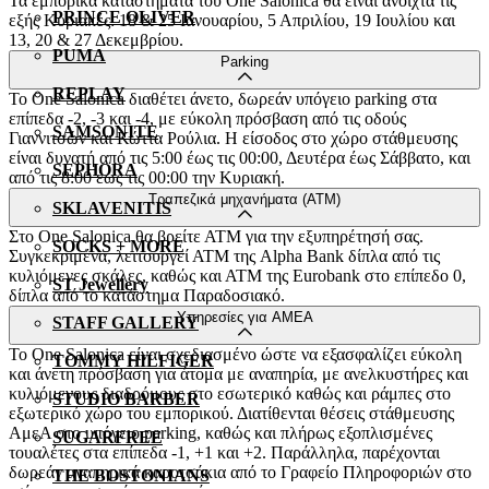
Τα εμπορικά καταστήματα του One Salonica θα είναι ανοιχτά τις
PRINCE OLIVER
εξής Κυριακές: 18 & 25 Ιανουαρίου, 5 Απριλίου, 19 Ιουλίου και
13, 20 & 27 Δεκεμβρίου.
PUMA
Parking
REPLAY
Το One Salonica διαθέτει άνετο, δωρεάν υπόγειο parking στα
επίπεδα -2, -3 και -4, με εύκολη πρόσβαση από τις οδούς
SAMSONITE
Γιαννιτσών και Κώττα Ρούλια. Η είσοδος στο χώρο στάθμευσης
είναι δυνατή από τις 5:00 έως τις 00:00, Δευτέρα έως Σάββατο, και
SEPHORA
από τις 8:00 έως τις 00:00 την Κυριακή.
Τραπεζικά μηχανήματα (ATM)
SKLAVENITIS
Στο One Salonica θα βρείτε ΑΤΜ για την εξυπηρέτησή σας.
SOCKS + MORE
Συγκεκριμένα, λειτουργεί ΑΤΜ της Alpha Bank δίπλα από τις
κυλιόμενες σκάλες, καθώς και ΑΤΜ της Eurobank στο επίπεδο 0,
ST Jewellery
δίπλα από το κατάστημα Παραδοσιακό.
Υπηρεσίες για ΑΜΕΑ
STAFF GALLERY
Το One Salonica είναι σχεδιασμένο ώστε να εξασφαλίζει εύκολη
TOMMY HILFIGER
και άνετη πρόσβαση για άτομα με αναπηρία, με ανελκυστήρες και
κυλιόμενους διαδρόμους στο εσωτερικό καθώς και ράμπες στο
STUDIO BARBER
εξωτερικό χώρο του εμπορικού. Διατίθενται θέσεις στάθμευσης
ΑμεΑ στο υπόγειο parking, καθώς και πλήρως εξοπλισμένες
SUGARFREE
τουαλέτες στα επίπεδα -1, +1 και +2. Παράλληλα, παρέχονται
δωρεάν αναπηρικά καροτσάκια από το Γραφείο Πληροφοριών στο
THE BOSTONIANS