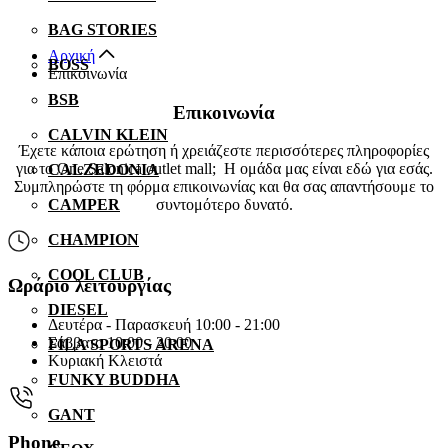
BAG STORIES
Αρχική
BOSS
Επικοινωνία
BSB
Επικοινωνία
CALVIN KLEIN
Έχετε κάποια ερώτηση ή χρειάζεστε περισσότερες πληροφορίες
για το One Salonica outlet mall; Η ομάδα μας είναι εδώ για εσάς.
CALZEDONIA
Συμπληρώστε τη φόρμα επικοινωνίας και θα σας απαντήσουμε το
CAMPER
συντομότερο δυνατό.
CHAMPION
COOL CLUB
Ωράριο λειτουργίας
DIESEL
Δευτέρα - Παρασκευή 10:00 - 21:00
Σάββατο 10:00 - 20:00
FILA SPORTS ARENA
Κυριακή Κλειστά
FUNKY BUDDHA
GANT
Phone