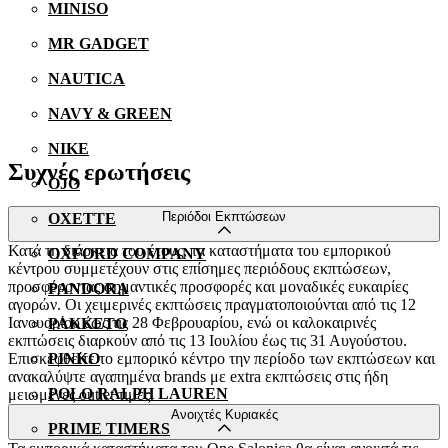
MINISO
MR GADGET
NAUTICA
NAVY & GREEN
NIKE
Συχνές ερωτήσεις
OJO
Περιόδοι Εκπτώσεων
OXETTE
Κατά τη διάρκεια του έτους, τα καταστήματα του εμπορικού
OXFORD COMPANY
κέντρου συμμετέχουν στις επίσημες περιόδους εκπτώσεων,
προσφέροντας σημαντικές προσφορές και μοναδικές ευκαιρίες
PANDORA
αγορών. Οι χειμερινές εκπτώσεις πραγματοποιούνται από τις 12
Ιανουαρίου έως τις 28 Φεβρουαρίου, ενώ οι καλοκαιρινές
PAKKETO
εκπτώσεις διαρκούν από τις 13 Ιουλίου έως τις 31 Αυγούστου.
Επισκεφθείτε το εμπορικό κέντρο την περίοδο των εκπτώσεων και
PINKO
ανακαλύψτε αγαπημένα brands με extra εκπτώσεις στις ήδη
POLO RALPH LAUREN
μειωμένες outlet τιμές.
Ανοιχτές Κυριακές
PRIME TIMERS