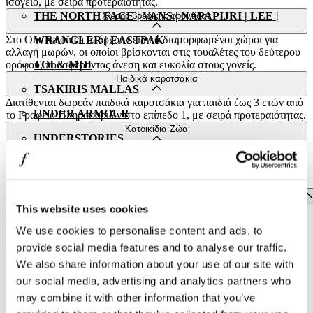
ισόγειο, με σειρά προτεραιότητας.
THE NORTH FACE | VANS | NAPAPIJRI | LEE |
Χώρος βρεφικής φροντίδας
Στο One Salonica υπάρχουν ειδικά διαμορφωμένοι χώροι για
WRANGLER | EASTPAK
αλλαγή μωρών, οι οποίοι βρίσκονται στις τουαλέτες του δεύτερου
ορόφου, προσφέροντας άνεση και ευκολία στους γονείς.
TOI & MOI
Παιδικά καροτσάκια
TSAKIRIS MALLAS
Διατίθενται δωρεάν παιδικά καροτσάκια για παιδιά έως 3 ετών από
UNDER ARMOUR
το Γραφείο Πληροφοριών στο επίπεδο 1, με σειρά προτεραιότητας.
Κατοικίδια Ζώα
UNDERSTORIES
Η είσοδος κατοικίδιων ζώων στο One Salonica επιτρέπεται, υπό
ZARA
την προϋπόθεση ότι βρίσκονται πάντα υπό τον έλεγχο του
ιδιοκτήτη τους (με λουρί έως 1,5 μ. ή σε τσάντα μεταφοράς), είναι
FOOD & DRINK
καθαρά, υγιή και χωρίς επιθετική συμπεριφορά. Δεν επιτρέπεται η
ENTERTAINMENT
παραμονή τους σε έπιπλα ή τραπέζια κοινόχρηστων χώρων, ενώ η
This website uses cookies
είσοδος στον εσωτερικό χώρο εστίασης στον δεύτερο όροφο δεν
EVENTS
επιτρέπεται. Τα εξωτερικά μπαλκόνια μπορούν να
We use cookies to personalise content and ads, to
χρησιμοποιηθούν με ευθύνη του ιδιοκτήτη ως προς την
provide social media features and to analyse our traffic.
καθαριότητα και τη συμπεριφορά. Σε περίπτωση που το ζώο
We also share information about your use of our site with
προκαλέσει αναστάτωση ή επιδείξει επιθετική συμπεριφορά, η
Διοίκηση του εμπορικού διατηρεί το δικαίωμα να ζητήσει την
our social media, advertising and analytics partners who
άμεση αποχώρηση από τον χώρο.
may combine it with other information that you’ve
Restaurants