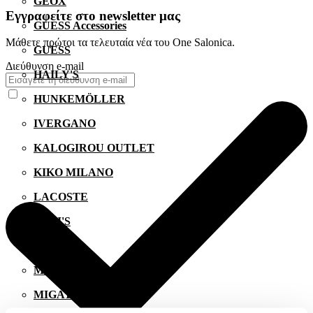
GEOX
Εγγραφείτε στο newsletter μας
GUESS Accessories
Μάθετε πρώτοι τα τελευταία νέα του One Salonica.
GUESS
Διεύθυνση e-mail
HAILY'S
HUNKEMÖLLER
IVERGANO
KALOGIROU OUTLET
KIKO MILANO
LACOSTE
LEVI'S
LYNNE
MANETTI
MIGATO