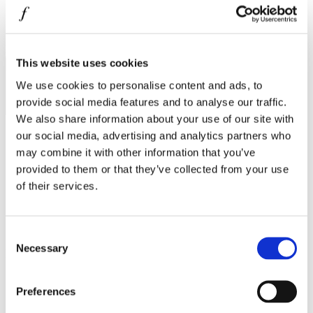
MINISO
MR GADGET
Συμφωνώ με την
Πολιτική Απορρήτου
.
NAUTICA
This website uses cookies
ΕΓΓΡΑΦΗ
NAVY & GREEN
We use cookies to personalise content and ads, to
provide social media features and to analyse our traffic.
NIKE
We also share information about your use of our site with
OJO
our social media, advertising and analytics partners who
may combine it with other information that you’ve
OXETTE
provided to them or that they’ve collected from your use
Ωράριο λειτουργίας
OXFORD COMPANY
of their services.
Δευτέρα - Παρασκευή 10:00 - 21:00
PANDORA
Σάββατο 10:00 - 20:00
PAKKETO
Κυριακή Κλειστά
Consent
Necessary
Selection
PINKO
Στοιχεία επικοινωνίας
POLO RALPH LAUREN
Δ.
Κώττα Ρούλια 10
Preferences
Θεσσαλονίκη
546 27
PRIME TIMERS
T.
Infodesk +30 2310 545489