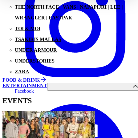
THE NORTH FACE | VANS | NAPAPIJRI | LEE |
WRANGLER | EASTPAK
TOI & MOI
TSAKIRIS MALLAS
UNDER ARMOUR
UNDERSTORIES
ZARA
FOOD & DRINK
ENTERTAINMENT
Facebook
EVENTS