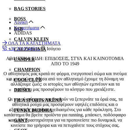
BAG STORIES
BOSS
Αρχική
Καταστήματα
BSB
ADIDAS
CALVIN KLEIN
ΟΛΑ ΤΑ ΚΑΤΑΣΤΗΜΑΤΑ
+30 2310546541
Ισόγειο
CALZEDONIA
ΑΘΛΗΤΙΚΑ ΕΙΔΗ: ΕΠΙΔΟΣΕΙΣ, ΣΤΥΛ ΚΑΙ ΚΑΙΝΟΤΟΜΙΑ
CAMPER
ΑΠΟ ΤΟ 1949
CHAMPION
Ο αθλητισμός μας κρατά σε φόρμα, ενεργοποιεί σώμα και πνεύμα
και μας ενώνει. Μέσα από τον αθλητισμό έχουμε τη δύναμη να
COOL CLUB
αλλάζουμε ζωές: οι ιστορίες των αθλητών εμπνέουν και τα
προϊόντα μας προσφέρουν το κίνητρο που χρειάζεστε.
DIESEL
Οι τεχνολογίες μας σας βοηθούν να ξεπερνάτε τα όριά σας, τα
FILA SPORTS ARENA
αθλητικά ρούχα μας προσφέρουν υψηλές επιδόσεις και ο
εξοπλισμός μας είναι σχεδιασμένος για κάθε πρόκληση. Στο
FUNKY BUDDHA
κατάστημα θα βρείτε προϊόντα για running, μπάσκετ, ποδόσφαιρο
και κάθε δραστηριότητα για να προπονείστε πιο δυναμικά, να
GANT
κινείστε πιο γρήγορα και να πετυχαίνετε τους στόχους σας.