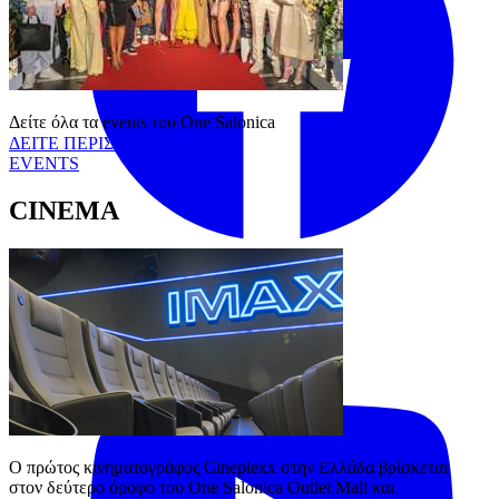
Δείτε όλα τα events του One Salonica
ΔΕΙΤΕ ΠΕΡΙΣΣΟΤΕΡΑ
EVENTS
CINEMA
Tiktok
YouTube
Ο πρώτος κινηματογράφος Cineplexx στην Ελλάδα βρίσκεται 
στον δεύτερο όροφο του One Salonica Outlet Mall και 