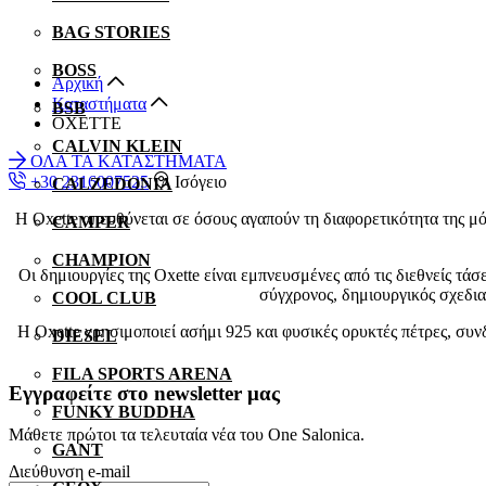
BAG STORIES
BOSS
Αρχική
Καταστήματα
BSB
OXETTE
CALVIN KLEIN
ΟΛΑ ΤΑ ΚΑΤΑΣΤΗΜΑΤΑ
+30 2316007525
Ισόγειο
CALZEDONIA
Η Oxette απευθύνεται σε όσους αγαπούν τη διαφορετικότητα της μό
CAMPER
CHAMPION
Οι δημιουργίες της Oxette είναι εμπνευσμένες από τις διεθνείς τ
σύγχρονος, δημιουργικός σχεδια
COOL CLUB
Η Oxette χρησιμοποιεί ασήμι 925 και φυσικές ορυκτές πέτρες, συν
DIESEL
FILA SPORTS ARENA
Εγγραφείτε στο newsletter μας
FUNKY BUDDHA
Μάθετε πρώτοι τα τελευταία νέα του One Salonica.
GANT
Διεύθυνση e-mail