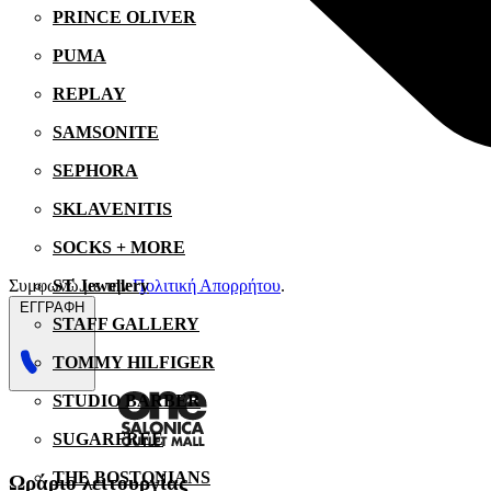
PRINCE OLIVER
PUMA
REPLAY
SAMSONITE
SEPHORA
SKLAVENITIS
SOCKS + MORE
Συμφωνώ με την
Πολιτική Απορρήτου
.
ST Jewellery
ΕΓΓΡΑΦΗ
STAFF GALLERY
TOMMY HILFIGER
STUDIO BARBER
SUGARFREE
THE BOSTONIANS
Ωράριο λειτουργίας