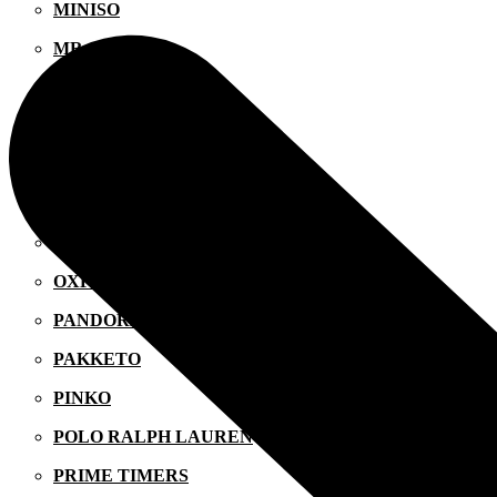
MINISO
MR GADGET
NAUTICA
NAVY & GREEN
NIKE
OJO
OXETTE
OXFORD COMPANY
PANDORA
PAKKETO
PINKO
POLO RALPH LAUREN
PRIME TIMERS