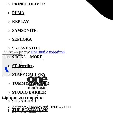
PRINCE OLIVER
PUMA
REPLAY
SAMSONITE
SEPHORA
SKLAVENITIS
Συμφωνώ με την
Πολιτική Απορρήτου
.
SOCKS + MORE
ΕΓΓΡΑΦΗ
ST Jewellery
STAFF GALLERY
TOMMY HILFIGER
STUDIO BARBER
Ωράριο λειτουργίας
SUGARFREE
Δευτέρα - Παρασκευή 10:00 - 21:00
THE BOSTONIANS
Σάββατο 10:00 - 20:00