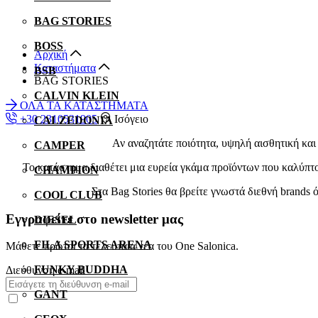
BAG STORIES
BOSS
Αρχική
Καταστήματα
BSB
BAG STORIES
CALVIN KLEIN
ΟΛΑ ΤΑ ΚΑΤΑΣΤΗΜΑΤΑ
+30 2310531905
Ισόγειο
CALZEDONIA
Αν αναζητάτε ποιότητα, υψηλή αισθητική και
CAMPER
Το κατάστημα διαθέτει μια ευρεία γκάμα προϊόντων που καλύπτου
CHAMPION
Στα Bag Stories θα βρείτε γνωστά διεθνή b
COOL CLUB
Εγγραφείτε στο newsletter μας
DIESEL
FILA SPORTS ARENA
Μάθετε πρώτοι τα τελευταία νέα του One Salonica.
FUNKY BUDDHA
Διεύθυνση e-mail
GANT