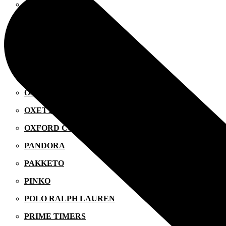
MINISO
MR GADGET
NAUTICA
NAVY & GREEN
NIKE
OJO
OXETTE
OXFORD COMPANY
PANDORA
PAKKETO
PINKO
POLO RALPH LAUREN
PRIME TIMERS