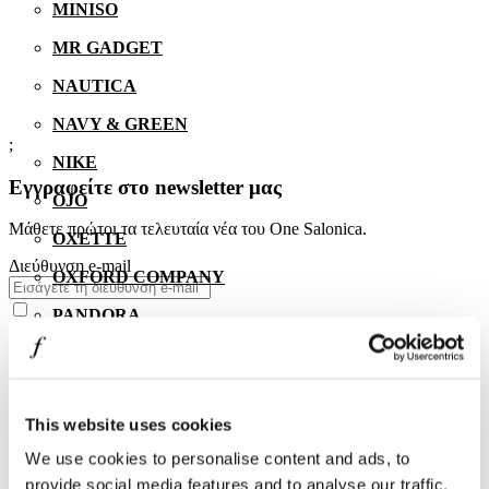
MINISO
MR GADGET
NAUTICA
NAVY & GREEN
;
NIKE
Εγγραφείτε στο newsletter μας
OJO
Μάθετε πρώτοι τα τελευταία νέα του One Salonica.
OXETTE
Διεύθυνση e-mail
OXFORD COMPANY
PANDORA
PAKKETO
PINKO
This website uses cookies
POLO RALPH LAUREN
We use cookies to personalise content and ads, to
PRIME TIMERS
provide social media features and to analyse our traffic.