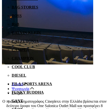
BAG STORIES
BOSS
BSB
CALVIN KLEIN
CALZEDONIA
CAMPER
CHAMPION
COOL CLUB
DIESEL
FILA SPORTS ARENA
Αρχική
Ψυχαγωγία
FUNKY BUDDHA
Σινεμά
GANT
Ο πρώτος κινηματογράφος Cineplexx στην Ελλάδα βρίσκεται στον
δεύτερο όροφο του One Salonica Outlet Mall και προσφέρει 8