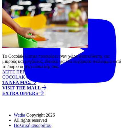
Το Cocolak Games προσφέρει έναν χώρο διασκέδασης για
μικρούς και μεγάλους, ιδανικό για ένα ευχάριστο διάλειμμα κατά
τη διάρκεια της επίσκεψής σας.
ΔΕΙΤΕ ΠΕΡΙΣΣΟΤΕΡΑ
COCOLAK GAMES
ΤΑ ΝΕΑ ΜΑΣ
VISIT THE MALL
EXTRA OFFERS
Wedia
Copyright 2026
All rights reserved
Πολιτική απορρήτου