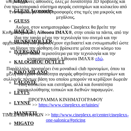
GEOX
υπερσύγχρονες αίθουσες, όλες με δυνατότητα 3D προβολής και
ένα πρωτοποριακό σύστημα αγοράς εισιτηρίων και κυλικείου από
GUESS Accessories
ένα ταμείο, με πολλές προσφορές στις τιμές για μικρούς και
μεγάλους.
GUESS
Ακόμα, στον κινηματογράφο Cineplexx θα βρείτε την
HAILY'S
Κινηματογραφική
Αίθουσα IMAX®
, στην οποία τα πάντα, από την
ίδια την ταινία μέχρι την τεχνολογία του σινεμά και την
HUNKEMÖLLER
αρχιτεκτονική του χώρου, έχουν σχεδιαστεί και ενσωματωθεί ώστε
να δίνουν την αίσθηση ότι βρίσκεστε μέσα στον κόσμο του
IVERGANO
έργου! Μάθε περισσότερα για την τεχνολογία και την
κινηματογραφική Αίθουσα IMAX®
εδώ
.
KALOGIROU OUTLET
Παράλληλα, προσφέρει ένα μοναδικό club προνομίων, όπου τα
KIKO MILANO
μέλη του έχουν δυνατότητα αγοράς φθηνότερων εισιτηρίων και
συλλογής πόντων βάση του οποίου μπορούν να κερδίζουν δωρεάν
LACOSTE
είδη κυλικείου και εισιτήρια, αλλά και δυνατότητα
παρακολούθησης τοπικών και διεθνών παραγωγών.
LEVI'S
ΠΡΟΓΡΑΜΜΑ ΚΙΝΗΜΑΤΟΓΡΑΦΟΥ
LYNNE
>>
https://www.cineplexx.gr/tainies/
MANETTI
ΤΙΜΕΣ ΕΙΣΙΤΗΡΙΩΝ >>
http://www.cineplexx.gr/center/cineplexx-
one-salonica/#pricing
MIGATO