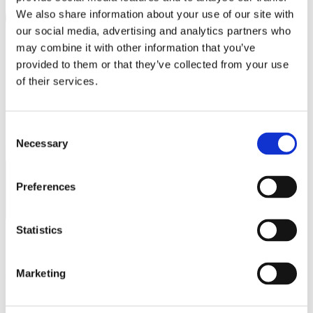
PRINCE OLIVER
We also share information about your use of our site with
our social media, advertising and analytics partners who
PUMA
may combine it with other information that you’ve
REPLAY
provided to them or that they’ve collected from your use
of their services.
SAMSONITE
SEPHORA
Consent
SKLAVENITIS
Necessary
Selection
Συμφωνώ με την
Πολιτική Απορρήτου
.
SOCKS + MORE
ΕΓΓΡΑΦΗ
ST Jewellery
Preferences
STAFF GALLERY
Statistics
TOMMY HILFIGER
STUDIO BARBER
Marketing
Ωράριο λειτουργίας
SUGARFREE
THE BOSTONIANS
Δευτέρα - Παρασκευή 10:00 - 21:00