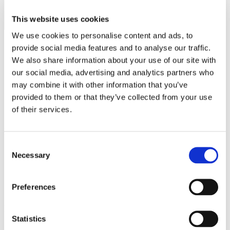
MINISO
This website uses cookies
MR GADGET
We use cookies to personalise content and ads, to
NAUTICA
provide social media features and to analyse our traffic.
NAVY & GREEN
We also share information about your use of our site with
our social media, advertising and analytics partners who
Ωράριο λειτουργίας
NIKE
may combine it with other information that you’ve
Δευτέρα - Παρασκευή 10:00 - 21:00
OJO
provided to them or that they’ve collected from your use
Σάββατο 10:00 - 20:00
of their services.
Κυριακή Κλειστά
OXETTE
OXFORD COMPANY
Στοιχεία επικοινωνίας
Consent
PANDORA
Δ.
Κώττα Ρούλια 10
Necessary
Selection
Θεσσαλονίκη
546 27
PAKKETO
T.
Infodesk +30 2310 545489
Ε.
info@onesalonica.com
PINKO
Preferences
POLO RALPH LAUREN
Πληροφορίες
Statistics
PRIME TIMERS
Αρχική