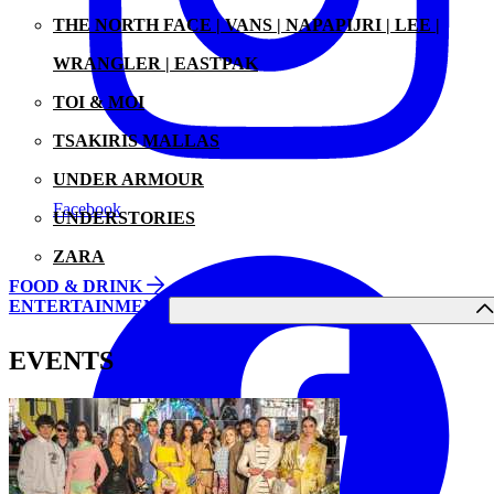
THE NORTH FACE | VANS | NAPAPIJRI | LEE |
WRANGLER | EASTPAK
TOI & MOI
TSAKIRIS MALLAS
UNDER ARMOUR
Facebook
UNDERSTORIES
ZARA
FOOD & DRINK
ENTERTAINMENT
EVENTS