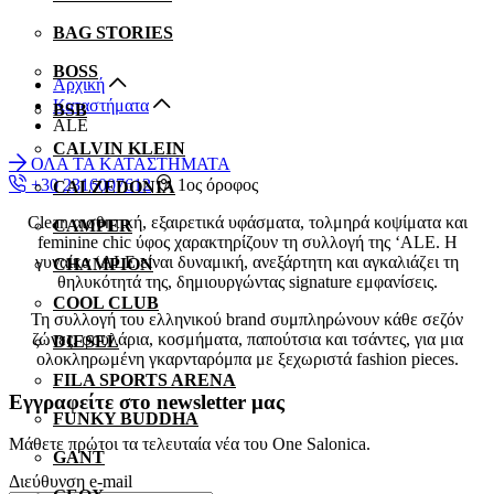
BAG STORIES
BOSS
Αρχική
Καταστήματα
BSB
ALE
CALVIN KLEIN
ΟΛΑ ΤΑ ΚΑΤΑΣΤΗΜΑΤΑ
+30 2316007612
1ος όροφος
CALZEDONIA
Clean αισθητική, εξαιρετικά υφάσματα, τολμηρά κοψίματα και
CAMPER
feminine chic ύφος χαρακτηρίζουν τη συλλογή της ‘ALE. Η
γυναίκα ‘ALE είναι δυναμική, ανεξάρτητη και αγκαλιάζει τη
CHAMPION
θηλυκότητά της, δημιουργώντας signature εμφανίσεις.
COOL CLUB
Τη συλλογή του ελληνικού brand συμπληρώνουν κάθε σεζόν
ζώνες, φουλάρια, κοσμήματα, παπούτσια και τσάντες, για μια
DIESEL
ολοκληρωμένη γκαρνταρόμπα με ξεχωριστά fashion pieces.
FILA SPORTS ARENA
Εγγραφείτε στο newsletter μας
FUNKY BUDDHA
Μάθετε πρώτοι τα τελευταία νέα του One Salonica.
GANT
Διεύθυνση e-mail