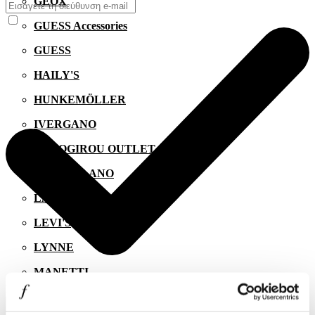
GEOX
GUESS Accessories
GUESS
HAILY'S
HUNKEMÖLLER
IVERGANO
KALOGIROU OUTLET
KIKO MILANO
LACOSTE
LEVI'S
LYNNE
MANETTI
Συμφωνώ με την
Πολιτική Απορρήτου
.
MIGATO
ΕΓΓΡΑΦΗ