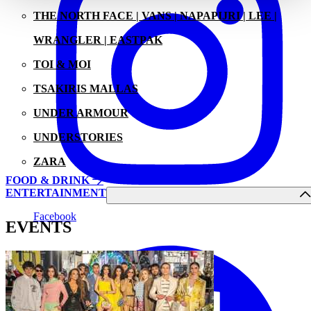
THE NORTH FACE | VANS | NAPAPIJRI | LEE |
WRANGLER | EASTPAK
TOI & MOI
TSAKIRIS MALLAS
UNDER ARMOUR
UNDERSTORIES
ZARA
FOOD & DRINK
ENTERTAINMENT
Facebook
EVENTS