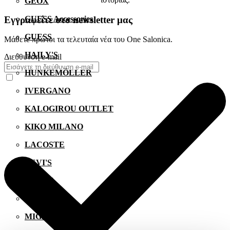
GEOX
Εγγραφείτε στο newsletter μας
GUESS Accessories
GUESS
Μάθετε πρώτοι τα τελευταία νέα του One Salonica.
HAILY'S
Διεύθυνση e-mail
HUNKEMÖLLER
IVERGANO
KALOGIROU OUTLET
KIKO MILANO
LACOSTE
LEVI'S
LYNNE
MANETTI
MIGATO