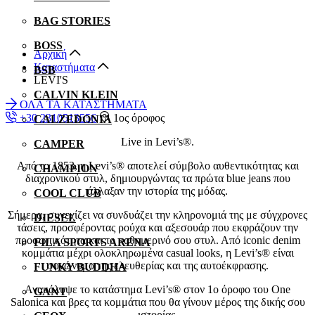
BAG STORIES
BOSS
Αρχική
Καταστήματα
BSB
LEVI'S
CALVIN KLEIN
ΟΛΑ ΤΑ ΚΑΤΑΣΤΗΜΑΤΑ
+30 2310513556
1ος όροφος
CALZEDONIA
Live in Levi’s®.
CAMPER
Από το 1853, η Levi’s® αποτελεί σύμβολο αυθεντικότητας και
CHAMPION
διαχρονικού στυλ, δημιουργώντας τα πρώτα blue jeans που
άλλαξαν την ιστορία της μόδας.
COOL CLUB
Σήμερα, συνεχίζει να συνδυάζει την κληρονομιά της με σύγχρονες
DIESEL
τάσεις, προσφέροντας ρούχα και αξεσουάρ που εκφράζουν την
προσωπικότητα και το καθημερινό σου στυλ. Από iconic denim
FILA SPORTS ARENA
κομμάτια μέχρι ολοκληρωμένα casual looks, η Levi’s® είναι
συνώνυμο της ελευθερίας και της αυτοέκφρασης.
FUNKY BUDDHA
Ανακάλυψε το κατάστημα Levi’s® στον 1ο όροφο του One
GANT
Salonica και βρες τα κομμάτια που θα γίνουν μέρος της δικής σου
ιστορίας.