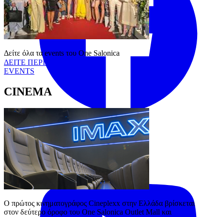
Δείτε όλα τα events του One Salonica
ΔΕΙΤΕ ΠΕΡΙΣΣΟΤΕΡΑ
EVENTS
CINEMA
Tiktok
YouTube
Ο πρώτος κινηματογράφος Cineplexx στην Ελλάδα βρίσκεται 
στον δεύτερο όροφο του One Salonica Outlet Mall και 