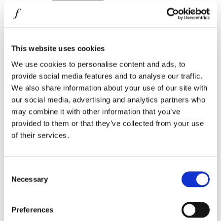
MINISO
MR GADGET
NAUTICA
Συμφωνώ με την
Πολιτική Απορρήτου
.
This website uses cookies
ΕΓΓΡΑΦΗ
NAVY & GREEN
We use cookies to personalise content and ads, to
NIKE
provide social media features and to analyse our traffic.
We also share information about your use of our site with
OJO
our social media, advertising and analytics partners who
OXETTE
may combine it with other information that you’ve
provided to them or that they’ve collected from your use
OXFORD COMPANY
Ωράριο λειτουργίας
of their services.
PANDORA
Δευτέρα - Παρασκευή 10:00 - 21:00
Σάββατο 10:00 - 20:00
PAKKETO
Κυριακή Κλειστά
Consent
PINKO
Necessary
Selection
Στοιχεία επικοινωνίας
POLO RALPH LAUREN
Δ.
Κώττα Ρούλια 10
Preferences
PRIME TIMERS
Θεσσαλονίκη
546 27