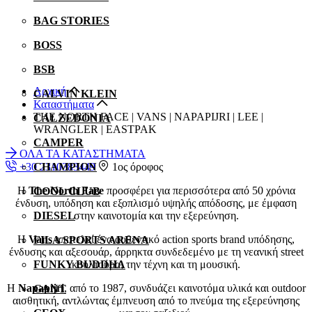
BAG STORIES
BOSS
BSB
Αρχική
CALVIN KLEIN
Καταστήματα
THE NORTH FACE | VANS | NAPAPIJRI | LEE |
CALZEDONIA
WRANGLER | EASTPAK
CAMPER
ΟΛΑ ΤΑ ΚΑΤΑΣΤΗΜΑΤΑ
+30 2310383449
1ος όροφος
CHAMPION
Η
The North Face
προσφέρει για περισσότερα από 50 χρόνια
COOL CLUB
ένδυση, υπόδηση και εξοπλισμό υψηλής απόδοσης, με έμφαση
στην καινοτομία και την εξερεύνηση.
DIESEL
Η
Vans
αποτελεί ένα αυθεντικό action sports brand υπόδησης,
FILA SPORTS ARENA
ένδυσης και αξεσουάρ, άρρηκτα συνδεδεμένο με τη νεανική street
κουλτούρα, την τέχνη και τη μουσική.
FUNKY BUDDHA
Η
Napapijri
, από το 1987, συνδυάζει καινοτόμα υλικά και outdoor
GANT
αισθητική, αντλώντας έμπνευση από το πνεύμα της εξερεύνησης