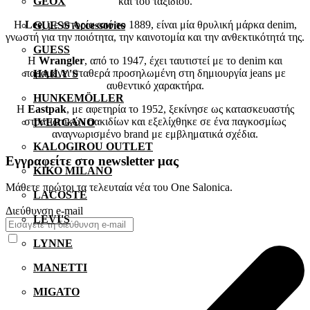
και του ταξιδιού.
GEOX
Η
Lee,
με ιστορία από το 1889, είναι μία θρυλική μάρκα denim,
GUESS Accessories
γνωστή για την ποιότητα, την καινοτομία και την ανθεκτικότητά της.
GUESS
Η
Wrangler
, από το 1947, έχει ταυτιστεί με το denim και
παραμένει σταθερά προσηλωμένη στη δημιουργία jeans με
HAILY'S
αυθεντικό χαρακτήρα.
HUNKEMÖLLER
Η
Eastpak
, με αφετηρία το 1952, ξεκίνησε ως κατασκευαστής
στρατιωτικών σακιδίων και εξελίχθηκε σε ένα παγκοσμίως
IVERGANO
αναγνωρισμένο brand με εμβληματικά σχέδια.
KALOGIROU OUTLET
Εγγραφείτε στο newsletter μας
KIKO MILANO
Μάθετε πρώτοι τα τελευταία νέα του One Salonica.
LACOSTE
Διεύθυνση e-mail
LEVI'S
LYNNE
MANETTI
MIGATO