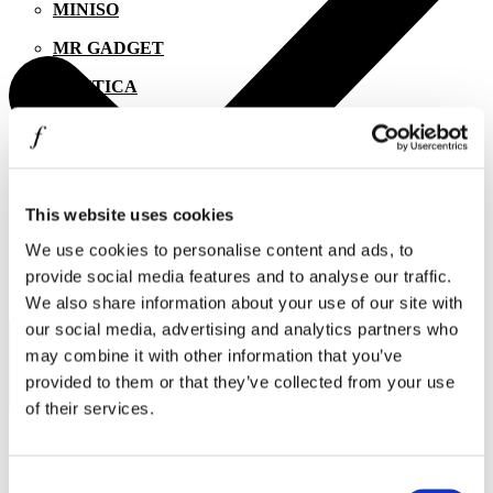
MINISO
MR GADGET
NAUTICA
NAVY & GREEN
NIKE
OJO
This website uses cookies
OXETTE
We use cookies to personalise content and ads, to
provide social media features and to analyse our traffic.
OXFORD COMPANY
We also share information about your use of our site with
Συμφωνώ με την
Πολιτική Απορρήτου
.
PANDORA
our social media, advertising and analytics partners who
ΕΓΓΡΑΦΗ
may combine it with other information that you’ve
PAKKETO
provided to them or that they’ve collected from your use
PINKO
of their services.
POLO RALPH LAUREN
PRIME TIMERS
Consent