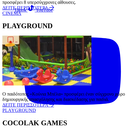
προσφέρει 8 υπερσύγχρονες αίθουσες.
ΔΕΙΤΕ ΠΕΡΙΣΣΟΤΕΡΑ
Tiktok
YouTube
CINEMA
PLAYGROUND
Ο παιδότοπος «Κούνια Μπέλα» προσφέρει έναν σύγχρονο χώρο
δημιουργικής απασχόλησης και διασκέδασης για παιδιά.
ΔΕΙΤΕ ΠΕΡΙΣΣΟΤΕΡΑ
PLAYGROUND
COCOLAK GAMES