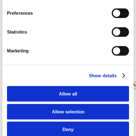
THE NORTH FACE | VANS | NAPAPIJRI | LEE |
Preferences
WRANGLER | EASTPAK
TOI & MOI
Statistics
TSAKIRIS MALLAS
UNDER ARMOUR
Marketing
UNDERSTORIES
Συμφωνώ με την
Πολιτική Απορρήτου
.
ZARA
ΕΓΓΡΑΦΗ
Show details
FOOD & DRINK
ENTERTAINMENT
Allow all
EVENTS
Allow selection
Ωράριο λειτουργίας
Deny
Δευτέρα - Παρασκευή 10:00 - 21:00