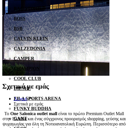
BAG STORIES
BOSS
BSB
CALVIN KLEIN
CALZEDONIA
CAMPER
CHAMPION
COOL CLUB
Σχετικά με εμάς
DIESEL
FILA SPORTS ARENA
Αρχική
Σχετικά με εμάς
FUNKY BUDDHA
Το
One Salonica outlet mall
είναι το πρώτο Premium Outlet Mall
GANT
στην Ελλάδα και ένας σύγχρονος προορισμός shopping, γεύσης και
ψυχαγωγίας για όλη τη Νοτιοανατολική Ευρώπη. Περισσότερο από