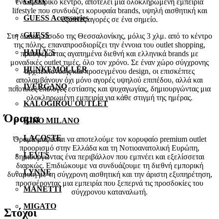
GEOX
ένα εμπορικό κέντρο, αποτελεί μια ολοκληρωμένη εμπειρία
lifestyle που συνδυάζει κορυφαία brands, υψηλή αισθητική και
GUESS Accessories
έξυπνες αγορές σε ένα σημείο.
GUESS
Στη δυτική είσοδο της Θεσσαλονίκης, μόλις 3 χλμ. από το κέντρο
της πόλης, επαναπροσδιορίζει την έννοια του outlet shopping,
HAILY'S
προσφέροντας αγαπημένα διεθνή και ελληνικά brands με
μοναδικές outlet τιμές, όλο τον χρόνο. Σε έναν χώρο σύγχρονης
HUNKEMÖLLER
αρχιτεκτονικής και προσεγμένου design, οι επισκέπτες
απολαμβάνουν όχι μόνο αγορές υψηλού επιπέδου, αλλά και
IVERGANO
ποιοτικές επιλογές εστίασης και ψυχαγωγίας, δημιουργώντας μια
ολοκληρωμένη εμπειρία για κάθε στιγμή της ημέρας.
KALOGIROU OUTLET
Όραμα
KIKO MILANO
LACOSTE
Όραμά μας είναι να αποτελούμε τον κορυφαίο premium outlet
προορισμό στην Ελλάδα και τη Νοτιοανατολική Ευρώπη,
LEVI'S
δημιουργώντας ένα περιβάλλον που εμπνέει και εξελίσσεται
διαρκώς. Επιδιώκουμε να συνδυάζουμε τη διεθνή εμπορική
LYNNE
δυναμική με τη σύγχρονη αισθητική και την άριστη εξυπηρέτηση,
προσφέροντας μια εμπειρία που ξεπερνά τις προσδοκίες του
MANETTI
σύγχρονου καταναλωτή.
MIGATO
Στόχοι