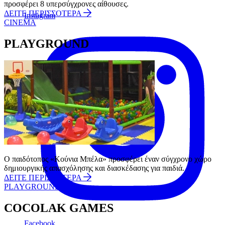
προσφέρει 8 υπερσύγχρονες αίθουσες.
ΔΕΙΤΕ ΠΕΡΙΣΣΟΤΕΡΑ
Instagram
CINEMA
PLAYGROUND
Ο παιδότοπος «Κούνια Μπέλα» προσφέρει έναν σύγχρονο χώρο
δημιουργικής απασχόλησης και διασκέδασης για παιδιά.
ΔΕΙΤΕ ΠΕΡΙΣΣΟΤΕΡΑ
PLAYGROUND
COCOLAK GAMES
Facebook