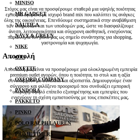
MINISO
Στόχος μας είναι να προσφέρουμε σταθερά μια υψηλής ποιότητας
MR GADGET
εμπειρία αγορών, με ισχυρό brand mix που καλύπτει τις ανάγκες
όλης της οικογένειας. Επενδύουμε συστηματικά στην αναβάθμιση
NAUTICA
των υπηρεσιών και των υποδομών μας, ώστε να διασφαλίζουμε
άνεση, λειτουργικότητα και σύγχρονη αισθητική, ενισχύοντας
NAVY & GREEN
παράλληλα τον ρόλο μας ως σημείο συνάντησης για shopping,
γαστρονομία και ψυχαγωγία.
NIKE
Αποστολή
OJO
OXETTE
Αποστολή μας είναι να προσφέρουμε μια ολοκληρωμένη εμπειρία
premium outlet αγορών, όπου η ποιότητα, το στυλ και η αξία
OXFORD COMPANY
συνυπάρχουν με συνέπεια και αξιοπιστία. Δημιουργούμε έναν
σύγχρονο και φιλόξενο προορισμό που συνδυάζει εμπορική
PANDORA
υπεροχή, υψηλό επίπεδο εξυπηρέτησης και εμπειρίες που
ενισχύουν τη σχέση εμπιστοσύνης με τους επισκέπτες μας.
PAKKETO
PINKO
POLO RALPH LAUREN
PRIME TIMERS