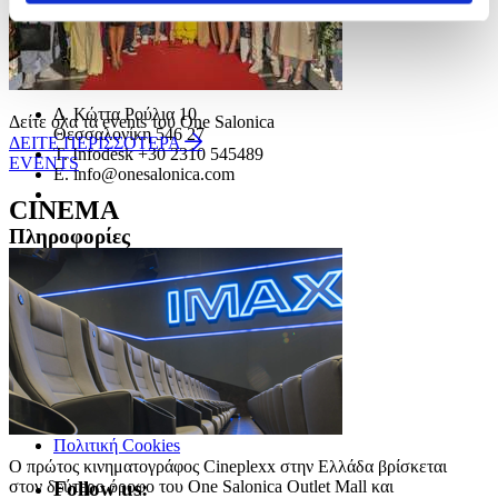
Σάββατο 10:00 - 20:00
Κυριακή Κλειστά
Στοιχεία επικοινωνίας
Δ.
Κώττα Ρούλια 10
Δείτε όλα τα events του One Salonica
Θεσσαλονίκη
546 27
ΔΕΙΤΕ ΠΕΡΙΣΣΟΤΕΡΑ
T.
Infodesk +30 2310 545489
EVENTS
Ε.
info@onesalonica.com
CINEMA
Πληροφορίες
Αρχική
Καταστήματα
Επικοινωνία
Εταιρεία
Σχετικά με Εμάς
Πολιτική Απορρήτου
Πολιτική Cookies
Ο πρώτος κινηματογράφος Cineplexx στην Ελλάδα βρίσκεται 
στον δεύτερο όροφο του One Salonica Outlet Mall και 
Follow us: