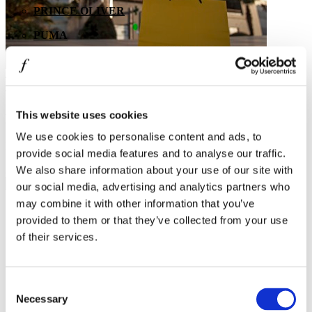
PRINCE OLIVER
PUMA
REPLAY
SAMSONITE
1
/
2
SEPHORA
This website uses cookies
Εγγραφείτε στο newsletter μας
SKLAVENITIS
We use cookies to personalise content and ads, to
Μάθετε πρώτοι τα τελευταία νέα του One Salonica.
provide social media features and to analyse our traffic.
SOCKS + MORE
Διεύθυνση e-mail
We also share information about your use of our site with
ST Jewellery
our social media, advertising and analytics partners who
may combine it with other information that you’ve
STAFF GALLERY
provided to them or that they’ve collected from your use
TOMMY HILFIGER
of their services.
STUDIO BARBER
SUGARFREE
Consent
Necessary
Selection
THE BOSTONIANS