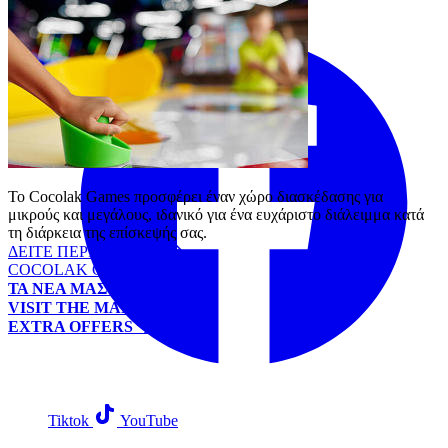
Το Cocolak Games προσφέρει έναν χώρο διασκέδασης για
μικρούς και μεγάλους, ιδανικό για ένα ευχάριστο διάλειμμα κατά
τη διάρκεια της επίσκεψής σας.
ΔΕΙΤΕ ΠΕΡΙΣΣΟΤΕΡΑ
COCOLAK GAMES
ΤΑ ΝΕΑ ΜΑΣ
VISIT THE MALL
EXTRA OFFERS
Tiktok
YouTube