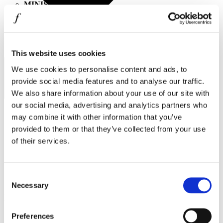
MINISO
MR GADGET
NAUTICA
Συμφωνώ με την
Πολιτική Απορρήτου
.
This website uses cookies
NAVY & GREEN
ΕΓΓΡΑΦΗ
We use cookies to personalise content and ads, to
NIKE
provide social media features and to analyse our traffic.
OJO
We also share information about your use of our site with
our social media, advertising and analytics partners who
OXETTE
may combine it with other information that you’ve
OXFORD COMPANY
provided to them or that they’ve collected from your use
Ωράριο λειτουργίας
of their services.
PANDORA
Δευτέρα - Παρασκευή 10:00 - 21:00
PAKKETO
Σάββατο 10:00 - 20:00
Consent
Κυριακή Κλειστά
PINKO
Necessary
Selection
POLO RALPH LAUREN
Στοιχεία επικοινωνίας
PRIME TIMERS
Preferences
Δ.
Κώττα Ρούλια 10