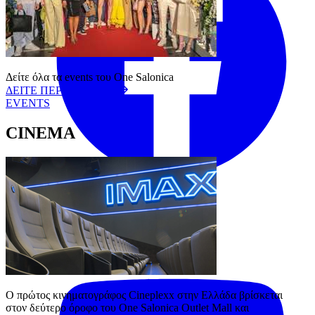
Δείτε όλα τα events του One Salonica
ΔΕΙΤΕ ΠΕΡΙΣΣΟΤΕΡΑ
EVENTS
CINEMA
Tiktok
YouTube
Ο πρώτος κινηματογράφος Cineplexx στην Ελλάδα βρίσκεται 
στον δεύτερο όροφο του One Salonica Outlet Mall και 