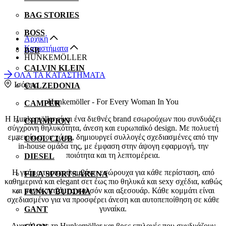
BAG STORIES
BOSS
Αρχική
Καταστήματα
BSB
HUNKEMÖLLER
CALVIN KLEIN
ΟΛΑ ΤΑ ΚΑΤΑΣΤΗΜΑΤΑ
Ισόγειο
CALZEDONIA
Hunkemöller - For Every Woman In You
CAMPER
Η Hunkemöller είναι ένα διεθνές brand εσωρούχων που συνδυάζει
CHAMPION
σύγχρονη θηλυκότητα, άνεση και ευρωπαϊκό design. Με πολυετή
εμπειρία στον χώρο, δημιουργεί συλλογές σχεδιασμένες από την
COOL CLUB
in-house ομάδα της, με έμφαση στην άψογη εφαρμογή, την
ποιότητα και τη λεπτομέρεια.
DIESEL
Η γκάμα της περιλαμβάνει εσώρουχα για κάθε περίσταση, από
FILA SPORTS ARENA
καθημερινά και elegant σετ έως πιο θηλυκά και sexy σχέδια, καθώς
και μαγιό, πιτζάμες, καλσόν και αξεσουάρ. Κάθε κομμάτι είναι
FUNKY BUDDHA
σχεδιασμένο για να προσφέρει άνεση και αυτοπεποίθηση σε κάθε
γυναίκα.
GANT
Ανακάλυψε τη Hunkemöller και βρες επιλογές που συνδυάζουν