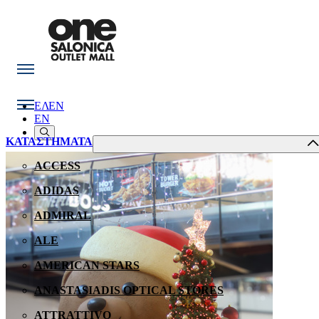
ΕΛ
EN
EN
ΚΑΤΑΣΤΗΜΑΤΑ
ACCESS
ADIDAS
ADMIRAL
ALE
AMERICAN STARS
ANASTASIADIS OPTICAL STORES
ATTRATTIVO