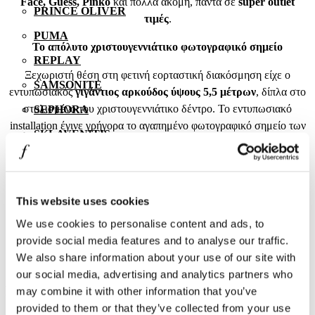
Face, Guess, Pinko
και πολλά ακόμη, πάντα σε
super outlet
PRINCE OLIVER
τιμές
.
PUMA
Το απόλυτο χριστουγεννιάτικο φωτογραφικό σημείο
REPLAY
Ξεχωριστή θέση στη φετινή εορταστική διακόσμηση είχε ο
SAMSONITE
εντυπωσιακός
γιγάντιος αρκούδος ύψους 5,5 μέτρων
, δίπλα στο
στολισμένο του χριστουγεννιάτικο δέντρο. Το εντυπωσιακό
SEPHORA
installation έγινε γρήγορα το αγαπημένο φωτογραφικό σημείο των
SKLAVENITIS
επισκεπτών, χαρίζοντας μοναδικές στιγμές και πολλές γιορτινές
SOCKS + MORE
αναμνήσεις.
ST Jewellery
Με εορταστική διάθεση, ξεχωριστές εμπειρίες και αμέτρητες
This website uses cookies
επιλογές shopping, το
One Salonica outlet mall
αποτέλεσε και
STAFF GALLERY
αυτή τη χρονιά έναν αγαπημένο χριστουγεννιάτικο προορισμό για
We use cookies to personalise content and ads, to
TOMMY HILFIGER
όλη την οικογένεια.
provide social media features and to analyse our traffic.
We also share information about your use of our site with
STUDIO BARBER
;
our social media, advertising and analytics partners who
SUGARFREE
Εγγραφείτε στο newsletter μας
may combine it with other information that you’ve
THE BOSTONIANS
provided to them or that they’ve collected from your use