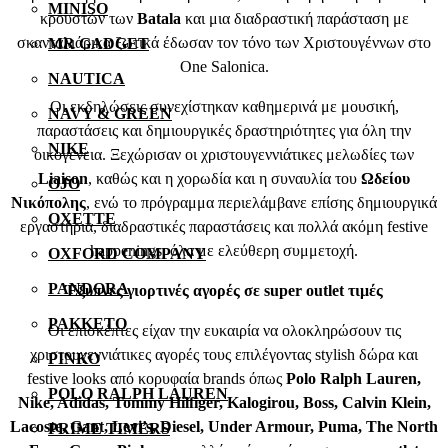
MINISO
κρουστών των
Batala
και μια διαδραστική παράσταση με
σκανταλιάρικα ξωτικά έδωσαν τον τόνο των Χριστουγέννων στο
MR GADGET
One Salonica.
NAUTICA
Οι εκδηλώσεις συνεχίστηκαν καθημερινά με μουσική,
NAVY & GREEN
παραστάσεις και δημιουργικές δραστηριότητες για όλη την
NIKE
οικογένεια. Ξεχώρισαν οι χριστουγεννιάτικες μελωδίες των
Liaison
, καθώς και η χορωδία και η συναυλία του
Ωδείου
OJO
Νικόπολης
, ενώ το πρόγραμμα περιελάμβανε επίσης δημιουργικά
OXETTE
εργαστήρια, διαδραστικές παραστάσεις και πολλά ακόμη festive
happenings, όλα με ελεύθερη συμμετοχή.
OXFORD COMPANY
PANDORA
Έξυπνες γιορτινές αγορές σε super outlet τιμές
PAKKETO
Οι επισκέπτες είχαν την ευκαιρία να ολοκληρώσουν τις
χριστουγεννιάτικες αγορές τους επιλέγοντας stylish δώρα και
PINKO
festive looks από κορυφαία brands όπως
Polo Ralph Lauren,
POLO RALPH LAUREN
Nike, Adidas, Tommy Hilfiger, Kalogirou, Boss, Calvin Klein,
Lacoste, Gant, Levi’s, Diesel, Under Armour, Puma, The North
PRIME TIMERS