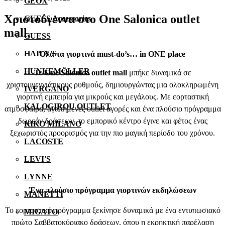
GEOX
Χριστούγεννα στο One Salonica outlet
GUESS Accessories
mall.
GUESS
HAILY'S
Όλα
τα
γιορτινά
must-do’s… in ONE place
HUNKEMÖLLER
Το
One Salonica outlet mall
μπήκε δυναμικά σε
χριστουγεννιάτικους ρυθμούς, δημιουργώντας μια ολοκληρωμένη
IVERGANO
γιορτινή εμπειρία για μικρούς και μεγάλους. Με εορταστική
KALOGIROU OUTLET
ατμόσφαιρα, αγαπημένες outlet αγορές και ένα πλούσιο πρόγραμμα
δωρεάν δράσεων, το εμπορικό κέντρο έγινε και φέτος ένας
KIKO MILANO
ξεχωριστός προορισμός για την πιο μαγική περίοδο του χρόνου.
LACOSTE
LEVI'S
LYNNE
Ένα πλούσιο πρόγραμμα γιορτινών εκδηλώσεων
MANETTI
Το εορταστικό πρόγραμμα ξεκίνησε δυναμικά με ένα εντυπωσιακό
MIGATO
πρώτο Σαββατοκύριακο δράσεων, όπου η εκρηκτική παρέλαση