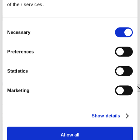
Μάθετε πρώτοι τα τελευταία νέα του One Salonica.
of their services.
THE NORTH FACE | VANS | NAPAPIJRI | LEE |
Διεύθυνση e-mail
WRANGLER | EASTPAK
Consent
TOI & MOI
Necessary
Selection
TSAKIRIS MALLAS
UNDER ARMOUR
Preferences
UNDERSTORIES
Statistics
ZARA
FOOD & DRINK
ENTERTAINMENT
Marketing
EVENTS
Show details
Allow all