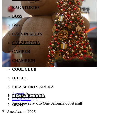
BAG STORIES
BOSS
BSB
CALVIN KLEIN
CALZEDONIA
CAMPER
CHAMPION
COOL CLUB
DIESEL
FILA SPORTS ARENA
Αρχική
FUNKY BUDDHA
Εκδηλώσεις
Χριστούγεννα στο One Salonica outlet mall
GANT
21 Αυγούστου, 2025