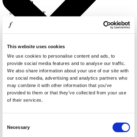
MINISO
MR GADGET
NAUTICA
NAVY & GREEN
NIKE
This website uses cookies
We use cookies to personalise content and ads, to
OJO
Συμφωνώ με την
Πολιτική Απορρήτου
.
provide social media features and to analyse our traffic.
ΕΓΓΡΑΦΗ
OXETTE
We also share information about your use of our site with
OXFORD COMPANY
our social media, advertising and analytics partners who
may combine it with other information that you’ve
PANDORA
provided to them or that they’ve collected from your use
PAKKETO
of their services.
PINKO
Ωράριο λειτουργίας
POLO RALPH LAUREN
Consent
Δευτέρα - Παρασκευή 10:00 - 21:00
Necessary
Selection
PRIME TIMERS
Σάββατο 10:00 - 20:00
Κυριακή Κλειστά