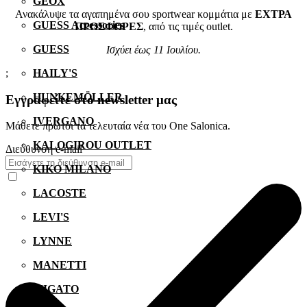
GEOX
Ανακάλυψε τα αγαπημένα σου sportwear κομμάτια με
ΕΧΤΡΑ
GUESS Accessories
ΠΡΟΣΦΟΡΕΣ
, από τις τιμές outlet.
GUESS
Ισχύει έως 11 Ιουλίου.
;
HAILY'S
HUNKEMÖLLER
Εγγραφείτε στο newsletter μας
IVERGANO
Μάθετε πρώτοι τα τελευταία νέα του One Salonica.
KALOGIROU OUTLET
Διεύθυνση e-mail
KIKO MILANO
LACOSTE
LEVI'S
LYNNE
MANETTI
MIGATO