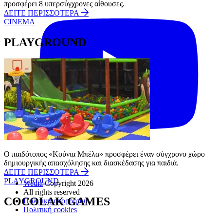
προσφέρει 8 υπερσύγχρονες αίθουσες.
ΔΕΙΤΕ ΠΕΡΙΣΣΟΤΕΡΑ
CINEMA
PLAYGROUND
Ο παιδότοπος «Κούνια Μπέλα» προσφέρει έναν σύγχρονο χώρο
δημιουργικής απασχόλησης και διασκέδασης για παιδιά.
ΔΕΙΤΕ ΠΕΡΙΣΣΟΤΕΡΑ
PLAYGROUND
Wedia
Copyright 2026
All rights reserved
COCOLAK GAMES
Πολιτική απορρήτου
Πολιτική cookies