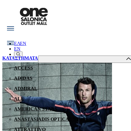
ΕΛ
EN
EN
ΚΑΤΑΣΤΗΜΑΤΑ
ACCESS
ADIDAS
ADMIRAL
ALE
AMERICAN STARS
ANASTASIADIS OPTICAL STORES
ATTRATTIVO