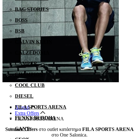
BAG STORIES
BOSS
BSB
CALVIN KLEIN
CALZEDONIA
CAMPER
CHAMPION
COOL CLUB
DIESEL
FILA SPORTS ARENA
Αρχική
Extra Offers
FUNKY BUDDHA
FILA SPORTS ARENA
GANT
Summer Offers
στο outlet κατάστημα
FILA SPORTS ARENA
στο Οne Salonica.