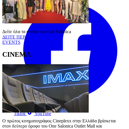
Δείτε όλα τα events του One Salonica
ΔΕΙΤΕ ΠΕΡΙΣΣΟΤΕΡΑ
EVENTS
CINEMA
Tiktok
YouTube
Ο πρώτος κινηματογράφος Cineplexx στην Ελλάδα βρίσκεται 
στον δεύτερο όροφο του One Salonica Outlet Mall και 