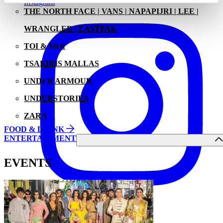
Instagram
THE NORTH FACE | VANS | NAPAPIJRI | LEE |
WRANGLER | EASTPAK
TOI & MOI
TSAKIRIS MALLAS
UNDER ARMOUR
UNDERSTORIES
ZARA
FOOD & DRINK
ENTERTAINMENT
EVENTS
Facebook