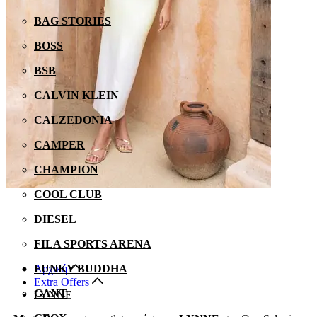
BAG STORIES
BOSS
BSB
CALVIN KLEIN
CALZEDONIA
CAMPER
CHAMPION
COOL CLUB
DIESEL
FILA SPORTS ARENA
Αρχική
FUNKY BUDDHA
Extra Offers
GANT
LYNNE