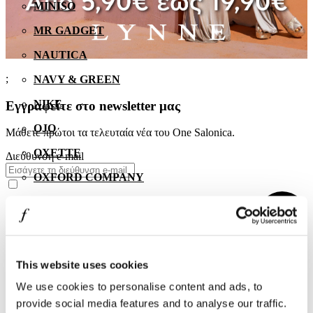
MINISO
MR GADGET
NAUTICA
;
NAVY & GREEN
NIKE
Εγγραφείτε στο newsletter μας
OJO
Μάθετε πρώτοι τα τελευταία νέα του One Salonica.
OXETTE
Διεύθυνση e-mail
OXFORD COMPANY
PANDORA
PAKKETO
PINKO
This website uses cookies
POLO RALPH LAUREN
We use cookies to personalise content and ads, to
PRIME TIMERS
provide social media features and to analyse our traffic.