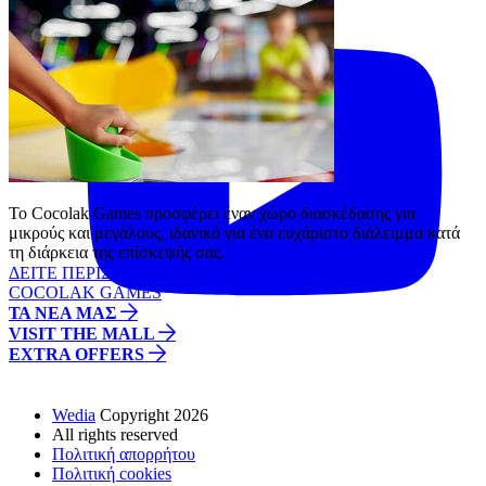
Το Cocolak Games προσφέρει έναν χώρο διασκέδασης για
μικρούς και μεγάλους, ιδανικό για ένα ευχάριστο διάλειμμα κατά
τη διάρκεια της επίσκεψής σας.
ΔΕΙΤΕ ΠΕΡΙΣΣΟΤΕΡΑ
COCOLAK GAMES
ΤΑ ΝΕΑ ΜΑΣ
VISIT THE MALL
EXTRA OFFERS
Wedia
Copyright 2026
All rights reserved
Πολιτική απορρήτου
Πολιτική cookies