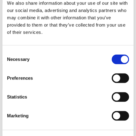
We also share information about your use of our site with
PRINCE OLIVER
our social media, advertising and analytics partners who
PUMA
may combine it with other information that you’ve
provided to them or that they’ve collected from your use
REPLAY
of their services.
SAMSONITE
SEPHORA
Consent
SKLAVENITIS
Necessary
Συμφωνώ με την
Πολιτική Απορρήτου
.
Selection
ΕΓΓΡΑΦΗ
SOCKS + MORE
Preferences
ST Jewellery
STAFF GALLERY
Statistics
TOMMY HILFIGER
STUDIO BARBER
Ωράριο λειτουργίας
Marketing
SUGARFREE
Δευτέρα - Παρασκευή 10:00 - 21:00
Σάββατο 10:00 - 20:00
THE BOSTONIANS