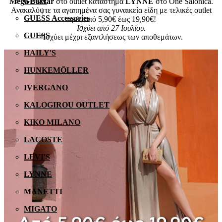
GEOX
Mega Bazzar
στο outlet κατάστημα
LYNNE
στο One Salonica.
Ανακαλύψτε τα αγαπημένα σας γυναικεία είδη με τελικές outlet
GUESS Accessories
τιμές από 5,90€ έως 19,90€!
Ισχύει από 27 Ιουλίου.
GUESS
*Ισχύει μέχρι εξαντλήσεως των αποθεμάτων.
HAILY'S
HUNKEMÖLLER
IVERGANO
KALOGIROU OUTLET
KIKO MILANO
LACOSTE
LEVI'S
LYNNE
MANETTI
MIGATO