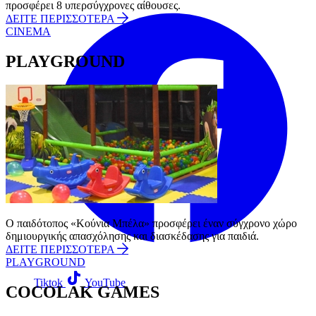
προσφέρει 8 υπερσύγχρονες αίθουσες.
ΔΕΙΤΕ ΠΕΡΙΣΣΟΤΕΡΑ
CINEMA
PLAYGROUND
Ο παιδότοπος «Κούνια Μπέλα» προσφέρει έναν σύγχρονο χώρο
δημιουργικής απασχόλησης και διασκέδασης για παιδιά.
ΔΕΙΤΕ ΠΕΡΙΣΣΟΤΕΡΑ
PLAYGROUND
Tiktok
YouTube
COCOLAK GAMES