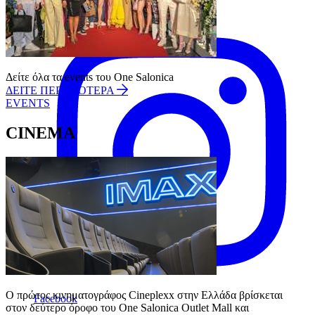
Instagram
Δείτε όλα τα events του One Salonica
ΔΕΙΤΕ ΠΕΡΙΣΣΟΤΕΡΑ
EVENTS
CINEMA
Ο πρώτος κινηματογράφος Cineplexx στην Ελλάδα βρίσκεται 
Facebook
στον δεύτερο όροφο του One Salonica Outlet Mall και 