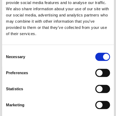
provide social media features and to analyse our traffic.
PRINCE OLIVER
We also share information about your use of our site with
PUMA
our social media, advertising and analytics partners who
may combine it with other information that you’ve
REPLAY
provided to them or that they’ve collected from your use
SAMSONITE
of their services.
SEPHORA
SKLAVENITIS
Consent
Necessary
Selection
SOCKS + MORE
Συμφωνώ με την
Πολιτική Απορρήτου
.
ST Jewellery
ΕΓΓΡΑΦΗ
Preferences
STAFF GALLERY
TOMMY HILFIGER
Statistics
STUDIO BARBER
SUGARFREE
Marketing
Ωράριο λειτουργίας
THE BOSTONIANS