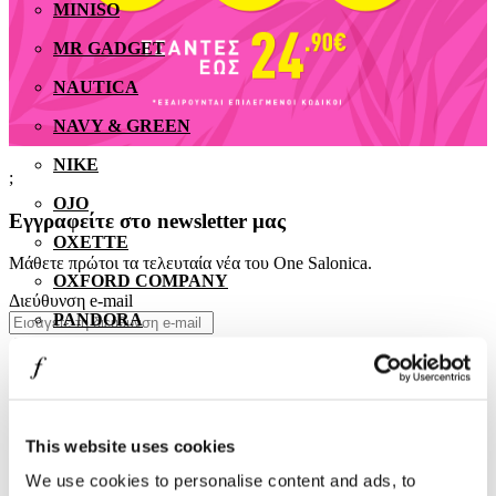
MINISO
MR GADGET
NAUTICA
NAVY & GREEN
NIKE
;
OJO
Εγγραφείτε στο newsletter μας
OXETTE
Μάθετε πρώτοι τα τελευταία νέα του One Salonica.
OXFORD COMPANY
Διεύθυνση e-mail
PANDORA
PAKKETO
PINKO
POLO RALPH LAUREN
This website uses cookies
PRIME TIMERS
We use cookies to personalise content and ads, to