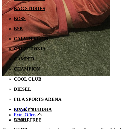
BAG STORIES
BOSS
BSB
CALVIN KLEIN
CALZEDONIA
CAMPER
CHAMPION
COOL CLUB
DIESEL
FILA SPORTS ARENA
Αρχική
FUNKY BUDDHA
Extra Offers
GANT
SUGARFREE