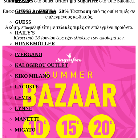
GEOX
Summer Sales
στο outlet κατάστημα
Sugarfree
στο One Salonica.
Επωφεληθείτε με
EXTRA -20% Έκπτωση
από τις outlet τιμές σε
GUESS Accessories
επιλεγμένους κωδικούς.
GUESS
Ακόμη, επωφεληθείτε με
τελικές τιμές
σε επιλεγμένα προϊόντα.
HAILY'S
Ισχύει από 18 Ιουνίου έως εξαντλήσεως των αποθεμάτων.
HUNKEMÖLLER
IVERGANO
KALOGIROU OUTLET
KIKO MILANO
LACOSTE
LEVI'S
LYNNE
MANETTI
MIGATO