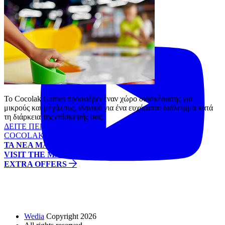
Tiktok
YouTube
Το Cocolak Games προσφέρει έναν χώρο διασκέδασης για
μικρούς και μεγάλους, ιδανικό για ένα ευχάριστο διάλειμμα κατά
τη διάρκεια της επίσκεψής σας.
ΔΕΙΤΕ ΠΕΡΙΣΣΟΤΕΡΑ
COCOLAK GAMES
ΤΑ ΝΕΑ ΜΑΣ
VISIT THE MALL
EXTRA OFFERS
Wedia
Copyright 2026