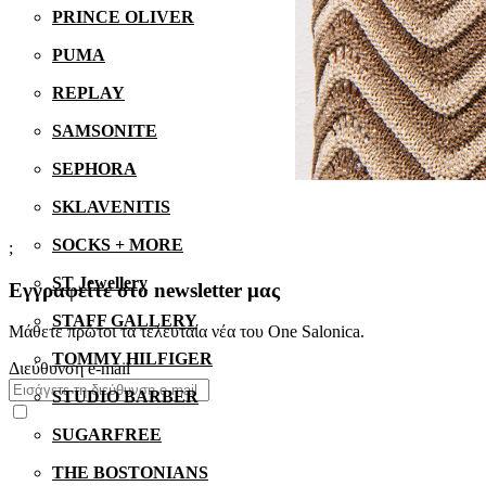
PRINCE OLIVER
PUMA
REPLAY
SAMSONITE
SEPHORA
SKLAVENITIS
SOCKS + MORE
;
ST Jewellery
Εγγραφείτε στο newsletter μας
STAFF GALLERY
Μάθετε πρώτοι τα τελευταία νέα του One Salonica.
TOMMY HILFIGER
Διεύθυνση e-mail
STUDIO BARBER
SUGARFREE
THE BOSTONIANS