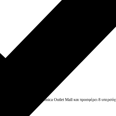
ύτερο όροφο του One Salonica Outlet Mall και προσφέρει 8 υπερσύγ