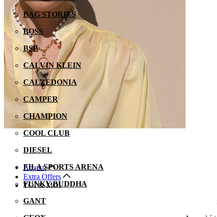
BAG STORIES
BOSS
BSB
CALVIN KLEIN
CALZEDONIA
CAMPER
CHAMPION
COOL CLUB
DIESEL
FILA SPORTS ARENA
Αρχική
Extra Offers
FUNKY BUDDHA
TOI & MOI
GANT