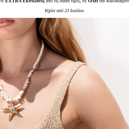
ψτε
EXTRA Εκπτώσεις
από τις outlet τιμές, σε
ΟΛΗ
την Καλοκαιριν
Ισχύει από 23 Ιουλίου.