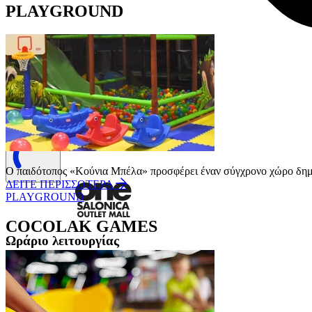
PLAYGROUND
Συμφωνώ με την
Πολιτική Απορρήτου
.
ΕΓΓΡΑΦΗ
Ο παιδότοπος «Κούνια Μπέλα» προσφέρει έναν σύγχρονο χώρο δημι
ΔΕΙΤΕ ΠΕΡΙΣΣΟΤΕΡΑ
PLAYGROUND
COCOLAK GAMES
Ωράριο λειτουργίας
Δευτέρα - Παρασκευή 10:00 - 21:00
Σάββατο 10:00 - 20:00
Κυριακή Κλειστά